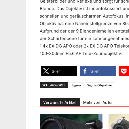
Geisterbilder und Reflexe und sorgt für sch
Blende. Das Objektiv ist innenfokussiert u
schnellen und geräuscharmen Autofokus, in
Objektiv hat eine Naheinstellgrenze von 8
Aufgrund der der 9 Blendenlamellen entste
der Schärfeebene für ein sehr angenehmes
1,4x EX DG APO oder 2x EX DG APO Telekon
100-300mm F5.6 AF Tele-Zoomobjektiv.
teilen
teilen
SCHLAGWORTE
Sigma
Sigma Objektive
Verwandte Artikel
Mehr vom Autor