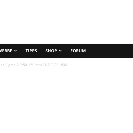
WERBE
TIPPS
SHOP
FORUM
Das Sigma 2,8/50-150 mm EX DC OS HSM