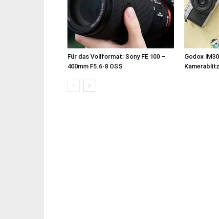
Für das Vollformat: Sony FE 100 –
Godox iM30
400mm F5.6-8 OSS
Kamerablit