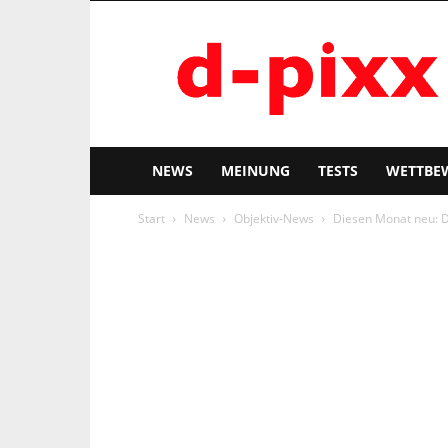
d-
pixx
NEWS
MEINUNG
TESTS
WETTBE
Start
News
Objektiv-News
Diesen Monat neu: 