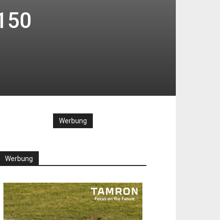
-150
Werbung
Werbung