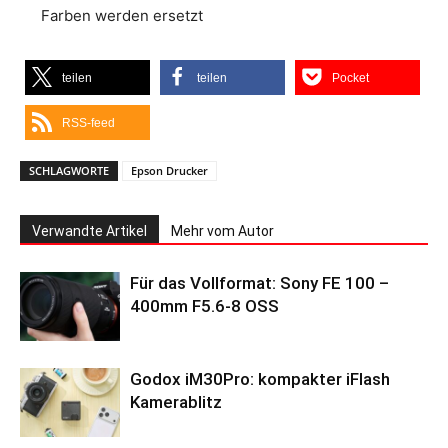
Farben werden ersetzt
teilen
teilen
Pocket
RSS-feed
SCHLAGWORTE
Epson Drucker
Verwandte Artikel
Mehr vom Autor
Für das Vollformat: Sony FE 100 –
400mm F5.6-8 OSS
Godox iM30Pro: kompakter iFlash
Kamerablitz