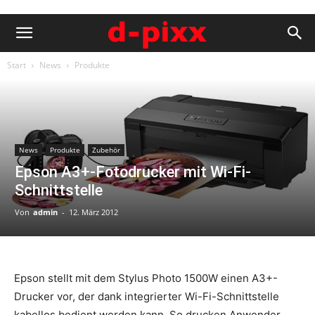
Start
News
Produkte
News
Produkte
Zubehör
Epson A3+-Fotodrucker mit Wi-Fi-
Schnittstelle
Von
admin
-
12. März 2012
Epson stellt mit dem Stylus Photo 1500W einen A3+-
Drucker vor, der dank integrierter Wi-Fi-Schnittstelle
kabellos bedient werden kann. So drucken Anwender