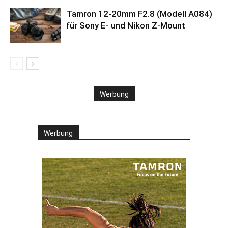
Tamron 12-20mm F2.8 (Modell A084)
für Sony E- und Nikon Z-Mount
Werbung
Werbung