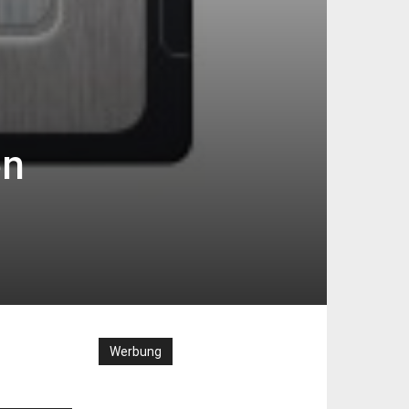
en
Werbung