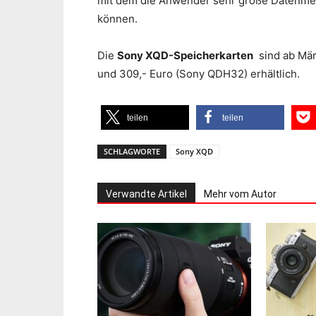
mit dem die Anwender sehr große Datenmen
können.
Die
Sony XQD-Speicherkarten
sind ab Mär
und 309,- Euro (Sony QDH32) erhältlich.
teilen
teilen
SCHLAGWORTE
Sony XQD
Verwandte Artikel
Mehr vom Autor