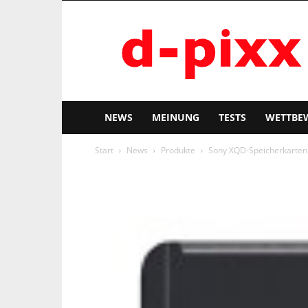
d-
pixx
NEWS
MEINUNG
TESTS
WETTBE
Start
News
Produkte
Sony XQD-Speicherkarten: