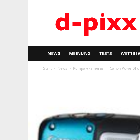
d-
pixx
NEWS
MEINUNG
TESTS
WETTBE
Start
News
Kompaktkameras
Canon PowerShot 