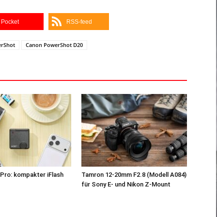
Pocket
RSS-feed
rShot
Canon PowerShot D20
Pro: kompakter iFlash
Tamron 12-20mm F2.8 (Modell A084)
z
für Sony E- und Nikon Z-Mount