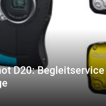
t D20: Begleitservice 
ge