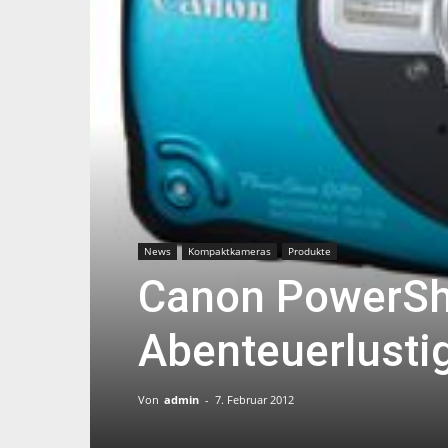
News
Kompaktkameras
Produkte
Canon PowerSho
Abenteuerlusti
Von
admin
-
7. Februar 2012