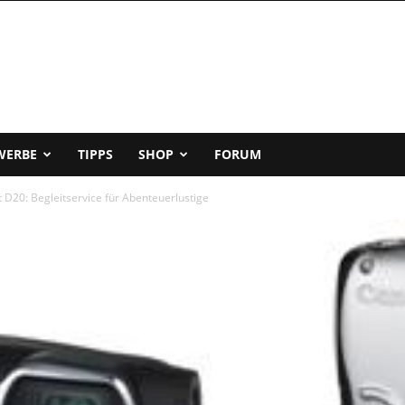
WERBE
TIPPS
SHOP
FORUM
D20: Begleitservice für Abenteuerlustige