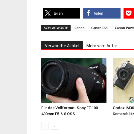
teilen
teilen
SCHLAGWORTE
Canon
Canon D20
Canon Powe
Verwandte Artikel
Mehr vom Autor
Für das Vollformat: Sony FE 100 –
Godox iM30
400mm F5.6-8 OSS
Kamerablit