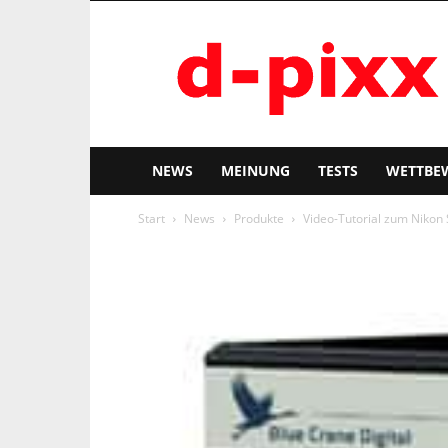
d-
pixx
NEWS
MEINUNG
TESTS
WETTBE
Start
News
Produkte
Video-Tutorial zum Nikon