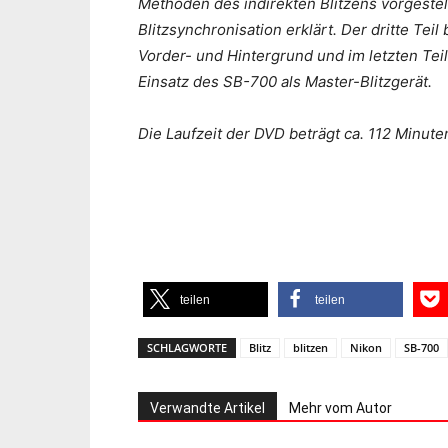
Methoden des indirekten Blitzens vorgeste
Blitzsynchronisation erklärt. Der dritte Teil
Vorder- und Hintergrund und im letzten Tei
Einsatz des SB-700 als Master-Blitzgerät.
Die Laufzeit der DVD beträgt ca. 112 Minute
teilen
teilen
SCHLAGWORTE
Blitz
blitzen
Nikon
SB-700
Verwandte Artikel
Mehr vom Autor