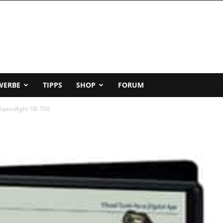
WERBE
TIPPS
SHOP
FORUM
 Speedlight SB-700