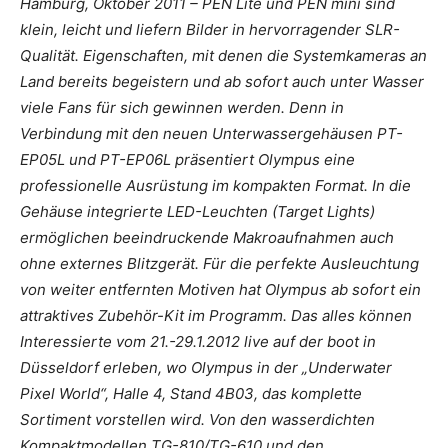
Hamburg, Oktober 2011 – PEN Lite und PEN mini sind
klein, leicht und liefern Bilder in hervorragender SLR-
Qualität. Eigenschaften, mit denen die Systemkameras an
Land bereits begeistern und ab sofort auch unter Wasser
viele Fans für sich gewinnen werden. Denn in
Verbindung mit den neuen Unterwassergehäusen PT-
EP05L und PT-EP06L präsentiert Olympus eine
professionelle Ausrüstung im kompakten Format. In die
Gehäuse integrierte LED-Leuchten (Target Lights)
ermöglichen beeindruckende Makroaufnahmen auch
ohne externes Blitzgerät. Für die perfekte Ausleuchtung
von weiter entfernten Motiven hat Olympus ab sofort ein
attraktives Zubehör-Kit im Programm. Das alles können
Interessierte vom 21.-29.1.2012 live auf der boot in
Düsseldorf erleben, wo Olympus in der „Underwater
Pixel World“, Halle 4, Stand 4B03, das komplette
Sortiment vorstellen wird. Von den wasserdichten
Kompaktmodellen TG-810/TG-610 und den