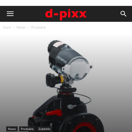
Start
News
Produkte
News
Produkte
Zubehör