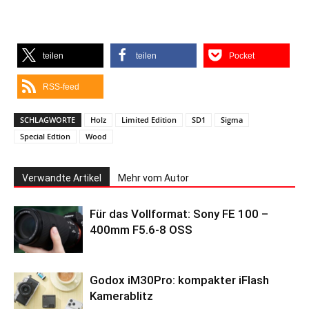
teilen
teilen
Pocket
RSS-feed
SCHLAGWORTE
Holz
Limited Edition
SD1
Sigma
Special Edtion
Wood
Verwandte Artikel
Mehr vom Autor
Für das Vollformat: Sony FE 100 –
400mm F5.6-8 OSS
Godox iM30Pro: kompakter iFlash
Kamerablitz