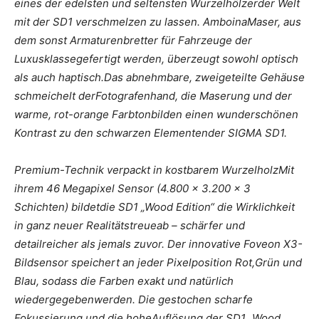
eines der edelsten und seltensten Wurzelhölzerder Welt
mit der SD1 verschmelzen zu lassen. AmboinaMaser, aus
dem sonst Armaturenbretter für Fahrzeuge der
Luxusklassegefertigt werden, überzeugt sowohl optisch
als auch haptisch.Das abnehmbare, zweigeteilte Gehäuse
schmeichelt derFotografenhand, die Maserung und der
warme, rot-orange Farbtonbilden einen wunderschönen
Kontrast zu den schwarzen Elementender SIGMA SD1.
Premium-Technik verpackt in kostbarem WurzelholzMit
ihrem 46 Megapixel Sensor (4.800 x 3.200 x 3
Schichten) bildetdie SD1 „Wood Edition“ die Wirklichkeit
in ganz neuer Realitätstreueab – schärfer und
detailreicher als jemals zuvor. Der innovative Foveon X3-
Bildsensor speichert an jeder Pixelposition Rot,Grün und
Blau, sodass die Farben exakt und natürlich
wiedergegebenwerden. Die gestochen scharfe
Fokussierung und die hoheAuflösung der SD1 „Wood