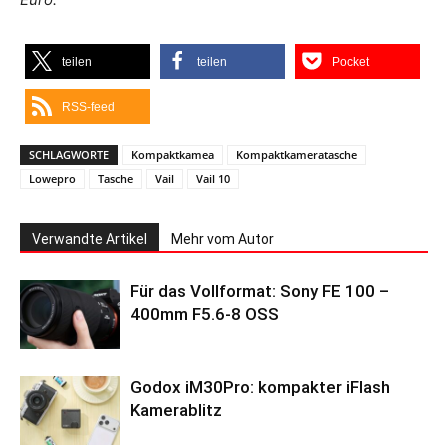
teilen
teilen
Pocket
RSS-feed
SCHLAGWORTE
Kompaktkamea
Kompaktkameratasche
Lowepro
Tasche
Vail
Vail 10
Verwandte Artikel
Mehr vom Autor
Für das Vollformat: Sony FE 100 –
400mm F5.6-8 OSS
Godox iM30Pro: kompakter iFlash
Kamerablitz