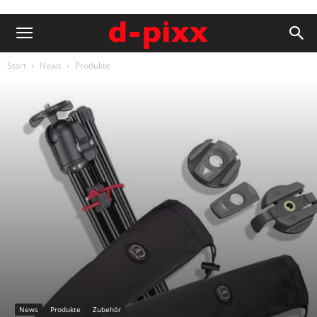
Start
News
Produkte
News
Produkte
Zubehör