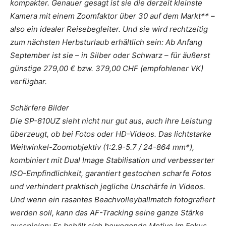
kompakter. Genauer gesagt ist sie die derzeit kleinste
Kamera mit einem Zoomfaktor über 30 auf dem Markt** –
also ein idealer Reisebegleiter. Und sie wird rechtzeitig
zum nächsten Herbsturlaub erhältlich sein: Ab Anfang
September ist sie – in Silber oder Schwarz – für äußerst
günstige 279,00 € bzw. 379,00 CHF (empfohlener VK)
verfügbar.
Schärfere Bilder
Die SP-810UZ sieht nicht nur gut aus, auch ihre Leistung
überzeugt, ob bei Fotos oder HD-Videos. Das lichtstarke
Weitwinkel-Zoomobjektiv (1:2.9-5.7 / 24-864 mm*),
kombiniert mit Dual Image Stabilisation und verbesserter
ISO-Empfindlichkeit, garantiert gestochen scharfe Fotos
und verhindert praktisch jegliche Unschärfe in Videos.
Und wenn ein rasantes Beachvolleyballmatch fotografiert
werden soll, kann das AF-Tracking seine ganze Stärke
ausspielen: Es behält sich bewegende Motive im Fokus,