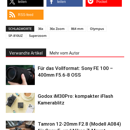
teilen
teilen
Pocket
RSS-feed
SCHLAGWORTE
36x
36x Zoom
864 mm
Olympus
SP-810UZ
Superzoom
Verwandte Artikel
Mehr vom Autor
Für das Vollformat: Sony FE 100 –
400mm F5.6-8 OSS
Godox iM30Pro: kompakter iFlash
Kamerablitz
Tamron 12-20mm F2.8 (Modell A084)