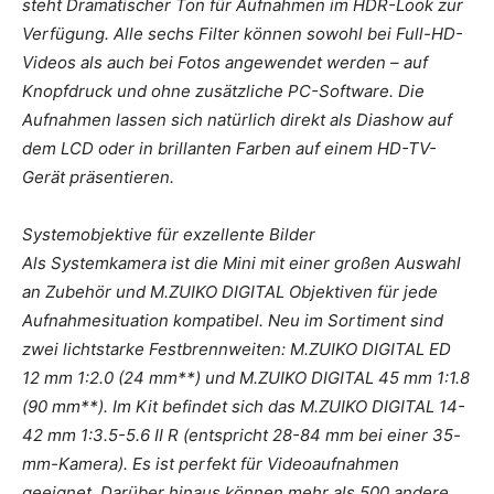
steht Dramatischer Ton für Aufnahmen im HDR-Look zur
Verfügung. Alle sechs Filter können sowohl bei Full-HD-
Videos als auch bei Fotos angewendet werden – auf
Knopfdruck und ohne zusätzliche PC-Software. Die
Aufnahmen lassen sich natürlich direkt als Diashow auf
dem LCD oder in brillanten Farben auf einem HD-TV-
Gerät präsentieren.
Systemobjektive für exzellente Bilder
Als Systemkamera ist die Mini mit einer großen Auswahl
an Zubehör und M.ZUIKO DIGITAL Objektiven für jede
Aufnahmesituation kompatibel. Neu im Sortiment sind
zwei lichtstarke Festbrennweiten: M.ZUIKO DIGITAL ED
12 mm 1:2.0 (24 mm**) und M.ZUIKO DIGITAL 45 mm 1:1.8
(90 mm**). Im Kit befindet sich das M.ZUIKO DIGITAL 14-
42 mm 1:3.5-5.6 II R (entspricht 28-84 mm bei einer 35-
mm-Kamera). Es ist perfekt für Videoaufnahmen
geeignet. Darüber hinaus können mehr als 500 andere