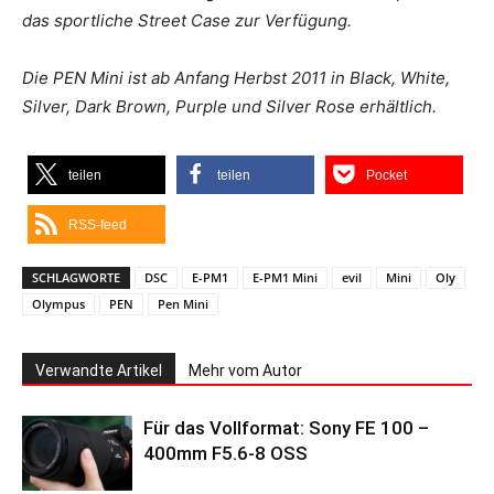
das sportliche Street Case zur Verfügung.
Die PEN Mini ist ab Anfang Herbst 2011 in Black, White,
Silver, Dark Brown, Purple und Silver Rose erhältlich.
teilen
teilen
Pocket
RSS-feed
SCHLAGWORTE
DSC
E-PM1
E-PM1 Mini
evil
Mini
Oly
Olympus
PEN
Pen Mini
Verwandte Artikel
Mehr vom Autor
Für das Vollformat: Sony FE 100 –
400mm F5.6-8 OSS