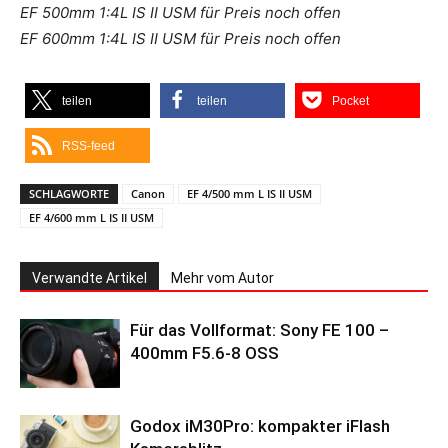
EF 500mm 1:4L IS II USM für Preis noch offen
EF 600mm 1:4L IS II USM für Preis noch offen
teilen
teilen
Pocket
RSS-feed
SCHLAGWORTE
Canon
EF 4/500 mm L IS II USM
EF 4/600 mm L IS II USM
Verwandte Artikel
Mehr vom Autor
Für das Vollformat: Sony FE 100 –
400mm F5.6-8 OSS
Godox iM30Pro: kompakter iFlash