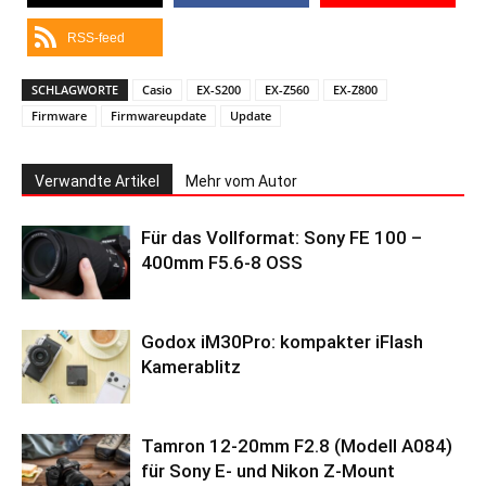
RSS-feed
SCHLAGWORTE
Casio
EX-S200
EX-Z560
EX-Z800
Firmware
Firmwareupdate
Update
Verwandte Artikel
Mehr vom Autor
Für das Vollformat: Sony FE 100 –
400mm F5.6-8 OSS
Godox iM30Pro: kompakter iFlash
Kamerablitz
Tamron 12-20mm F2.8 (Modell A084)
für Sony E- und Nikon Z-Mount