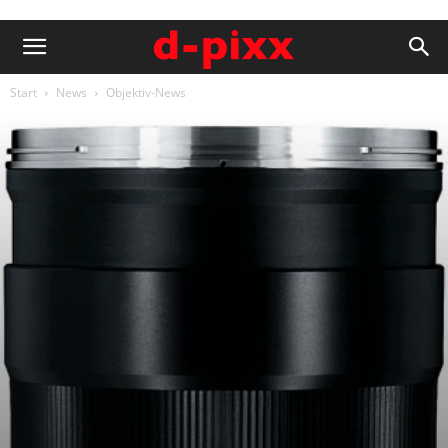
Start
News
Objektiv-News