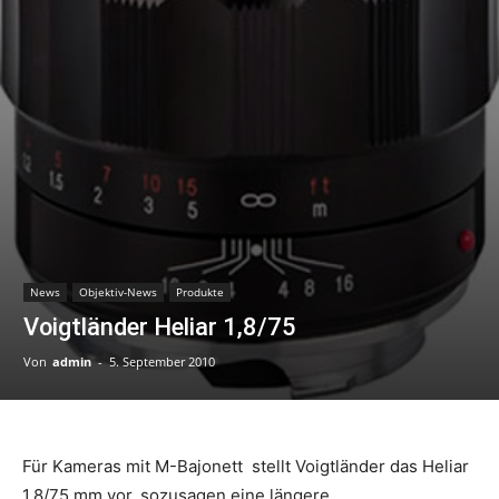
News
Objektiv-News
Produkte
Voigtländer Heliar 1,8/75
Von
admin
-
5. September 2010
Für Kameras mit M-Bajonett stellt Voigtländer das Heliar
1,8/75 mm vor, sozusagen eine längere