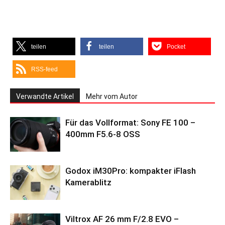
teilen
teilen
Pocket
RSS-feed
Verwandte Artikel
Mehr vom Autor
Für das Vollformat: Sony FE 100 –
400mm F5.6-8 OSS
Godox iM30Pro: kompakter iFlash
Kamerablitz
Viltrox AF 26 mm F/2.8 EVO –