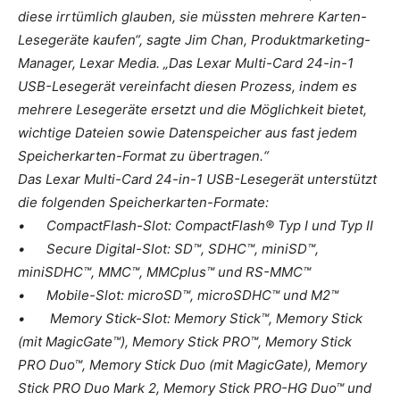
diese irrtümlich glauben, sie müssten mehrere Karten-
Lesegeräte kaufen“, sagte Jim Chan, Produktmarketing-
Manager, Lexar Media. „Das Lexar Multi-Card 24-in-1
USB-Lesegerät vereinfacht diesen Prozess, indem es
mehrere Lesegeräte ersetzt und die Möglichkeit bietet,
wichtige Dateien sowie Datenspeicher aus fast jedem
Speicherkarten-Format zu übertragen.“
Das Lexar Multi-Card 24-in-1 USB-Lesegerät unterstützt
die folgenden Speicherkarten-Formate:
• CompactFlash-Slot: CompactFlash® Typ I und Typ II
• Secure Digital-Slot: SD™, SDHC™, miniSD™,
miniSDHC™, MMC™, MMCplus™ und RS-MMC™
• Mobile-Slot: microSD™, microSDHC™ und M2™
• Memory Stick-Slot: Memory Stick™, Memory Stick
(mit MagicGate™), Memory Stick PRO™, Memory Stick
PRO Duo™, Memory Stick Duo (mit MagicGate), Memory
Stick PRO Duo Mark 2, Memory Stick PRO-HG Duo™ und