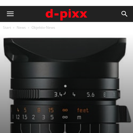
Start
News
Objektiv-News