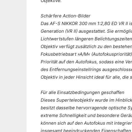
Objektive.
Schärfere Action-Bilder
Das AF-S NIKKOR 300 mm 1:2,8G ED VR II ist
Generation (VR II) ausgestattet. Sie ermögl
Lichtwertstufen längeren Belichtungszeiten
Objektiv verfügt zusätzlich zu den besteh
Fokusbetriebsart »A/M« (Autofokuspriorität)
Priorität auf den Autofokus, sodass eine Ve
des Entfernungseinstellrings ausgeschlosse
Objektiv in jeder Hinsicht ideal für alle, di
Für alle Einsatzbedingungen geschaffen
Dieses Superteleobjektiv wurde im Hinblick
besitzt dasselbe hervorragende optische Sy
extreme Schnelligkeit und besondere Geräus
können sich auf den Autofokus mit integri
insgesamt beeindruckenden Eigenschaften i