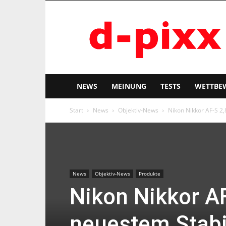
d-
pixx
NEWS
MEINUNG
TESTS
WETTBE
Start
News
Objektiv-News
Nikon Nikkor AF-S 2
News
Objektiv-News
Produkte
Nikon Nikkor A
neuestem Stabi