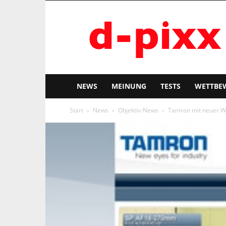
d-
pixx
NEWS
MEINUNG
TESTS
WETTBE
Start
News
Objektiv-News
Tamron mit neuer W