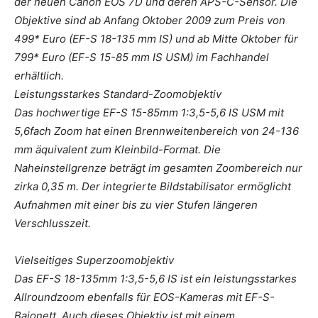
der neuen Canon EOS 7D und deren APS-C-Sensor. Die
Objektive sind ab Anfang Oktober 2009 zum Preis von
499* Euro (EF-S 18-135 mm IS) und ab Mitte Oktober für
799* Euro (EF-S 15-85 mm IS USM) im Fachhandel
erhältlich.
Leistungsstarkes Standard-Zoomobjektiv
Das hochwertige EF-S 15-85mm 1:3,5-5,6 IS USM mit
5,6fach Zoom hat einen Brennweitenbereich von 24-136
mm äquivalent zum Kleinbild-Format. Die
Naheinstellgrenze beträgt im gesamten Zoombereich nur
zirka 0,35 m. Der integrierte Bildstabilisator ermöglicht
Aufnahmen mit einer bis zu vier Stufen längeren
Verschlusszeit.
Vielseitiges Superzoomobjektiv
Das EF-S 18-135mm 1:3,5-5,6 IS ist ein leistungsstarkes
Allroundzoom ebenfalls für EOS-Kameras mit EF-S-
Bajonett. Auch dieses Objektiv ist mit einem