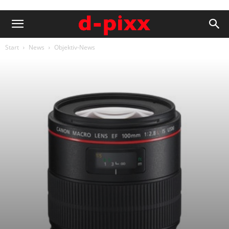
Start
News
Objektiv-News