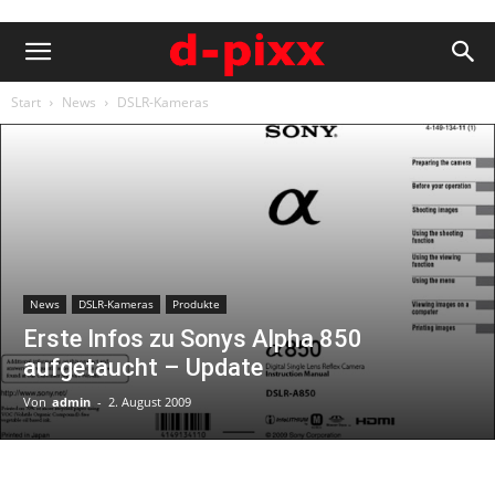
Start
News
DSLR-Kameras
News
DSLR-Kameras
Produkte
Erste Infos zu Sonys Alpha 850
aufgetaucht – Update
Von
admin
-
2. August 2009