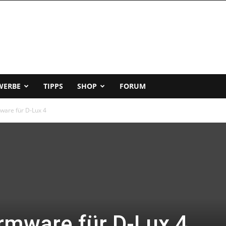
WERBE
TIPPS
SHOP
FORUM
mware für D-Lux 4
rmware für D-Lux 4