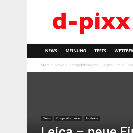
d-
pixx
NEWS
MEINUNG
TESTS
WETTBE
Start
News
Kompaktkameras
Leica – neue Fir
News
Kompaktkameras
Produkte
Leica – neue Fi