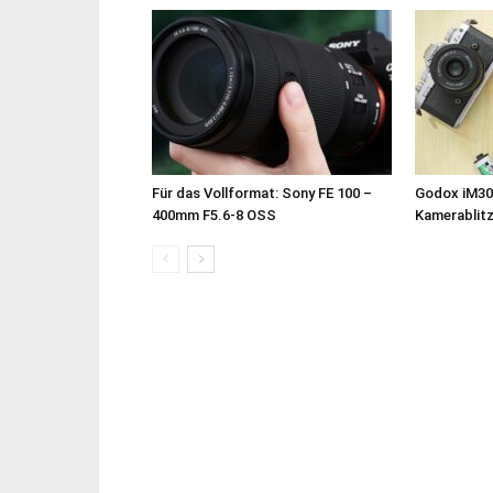
Für das Vollformat: Sony FE 100 –
Godox iM30
400mm F5.6-8 OSS
Kamerablit