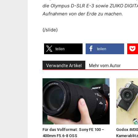
die Olympus D-SLR E-3 sowie ZUIKO DIGITAL
Aufnahmen von der Erde zu machen.
{/slide}
teilen
teilen
Verwandte Artikel
Mehr vom Autor
Für das Vollformat: Sony FE 100 –
Godox iM30
400mm F5.6-8 OSS
Kamerablit