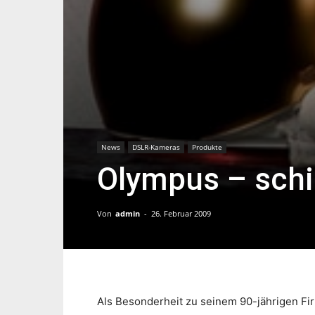
News
DSLR-Kameras
Produkte
Olympus – schic
Von
admin
-
26. Februar 2009
Als Besonderheit zu seinem 90-jährigen Fir