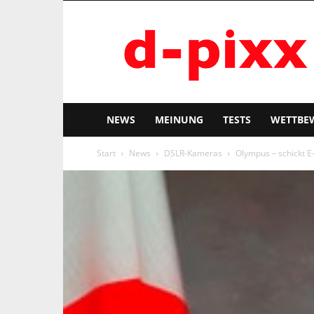
d-
pixx
NEWS
MEINUNG
TESTS
WETTBE
Start
News
DSLR-Kameras
Olympus – schickt E-