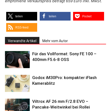
empfohlene Verkaufspreis beträgt 659 Euro inkl. MwSt.
teilen
teilen
Pocket
RSS-feed
Verwandte Artikel
Mehr vom Autor
Für das Vollformat: Sony FE 100 –
400mm F5.6-8 OSS
Godox iM30Pro: kompakter iFlash
Kamerablitz
Viltrox AF 26 mm F/2.8 EVO –
Pancake-Weitwinkel bei Rollei