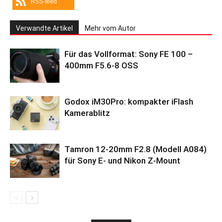
RSS-feed
Verwandte Artikel
Mehr vom Autor
Für das Vollformat: Sony FE 100 –
400mm F5.6-8 OSS
Godox iM30Pro: kompakter iFlash
Kamerablitz
Tamron 12-20mm F2.8 (Modell A084)
für Sony E- und Nikon Z-Mount