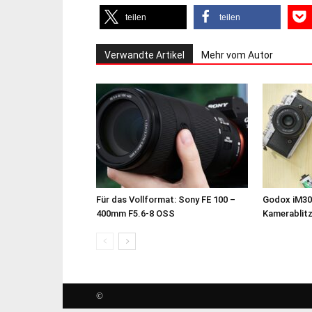
teilen
teilen
Verwandte Artikel
Mehr vom Autor
Für das Vollformat: Sony FE 100 –
Godox iM30
400mm F5.6-8 OSS
Kamerablit
©