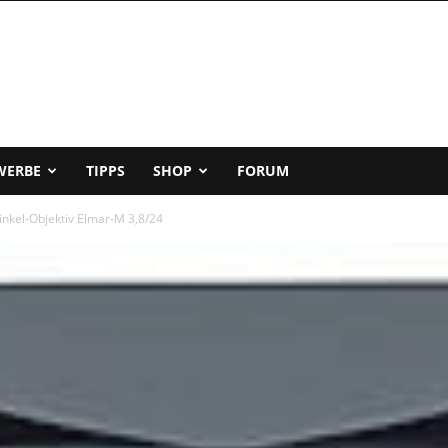
WERBE
TIPPS
SHOP
FORUM
inkel-Objektiv Elmar-M 3,8/24