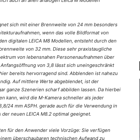
rlich auch an allen analogen Leica M Modellen
net sich mit einer Brennweite von 24 mm besonders
hitekturaufnahmen, wenn das volle Bildformat von
en digitalen LEICA M8 Modellen, entsteht durch den
tbrennweite von 32 mm. Diese sehr praxistaugliche
zspektrum von lebensnahen Personenaufnahmen über
e Anfangsöffnung von 3,8 lässt sich uneingeschränkt
hier bereits hervorragend sind. Abblenden ist nahezu
dig. Auf mittlere Werte abgeblendet, ist der
gar ganze Szenerien scharf abbilden lassen. Da hierbei
en kann, wird die M-Kamera schneller als jeder
:3,8/24 mm ASPH. gerade auch für die Verwendung in
der neuen LEICA M8.2 optimal geeignet.
eten für den Anwender viele Vorzüge: Sie verfügen
t einem überschaubaren technischen Aufwand zu