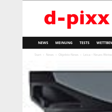
d-
pixx
NEWS
MEINUNG
TESTS
WETTBE
Start
News
Objektiv-News
Leica – Neues Weitw