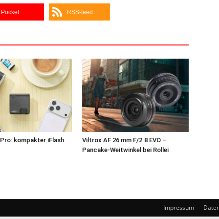
Pocket
RSS-feed
Pro: kompakter iFlash
Viltrox AF 26 mm F/2.8 EVO –
z
Pancake-Weitwinkel bei Rollei
Impressum
Daten