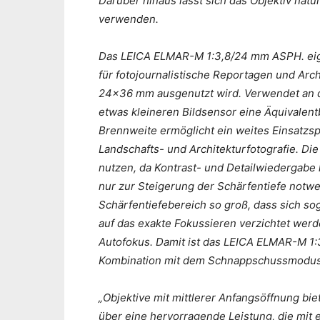
Darüber hinaus lässt sich das Objektiv natü
verwenden.
Das LEICA ELMAR-M 1:3,8/24 mm ASPH. eig
für fotojournalistische Reportagen und Arc
24×36 mm ausgenutzt wird. Verwendet an d
etwas kleineren Bildsensor eine Äquivalen
Brennweite ermöglicht ein weites Einsat
Landschafts- und Architekturfotografie. Di
nutzen, da Kontrast- und Detailwiedergabe 
nur zur Steigerung der Schärfentiefe notwen
Schärfentiefebereich so groß, dass sich so
auf das exakte Fokussieren verzichtet werd
Autofokus. Damit ist das LEICA ELMAR-M 1
Kombination mit dem Schnappschussmodus 
„Objektive mit mittlerer Anfangsöffnung bi
über eine hervorragende Leistung, die mi