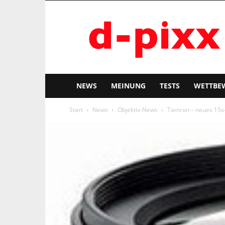
d-
pixx
NEWS
MEINUNG
TESTS
WETTBE
Start
News
Objektiv-News
Tamron – neues 15