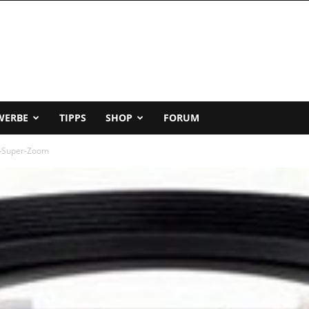
WERBE
TIPPS
SHOP
FORUM
x-Super-Zoom