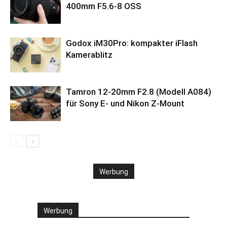
400mm F5.6-8 OSS
Godox iM30Pro: kompakter iFlash
Kamerablitz
Tamron 12-20mm F2.8 (Modell A084)
für Sony E- und Nikon Z-Mount
Werbung
Werbung