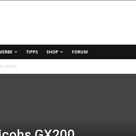
WERBE
TIPPS
SHOP
FORUM
cohs GX200
Ricohs GX200