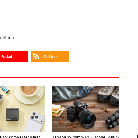
ältlich
Pocket
RSS-feed
Pro: kompakter iFlash
Tamron 12-20mm F2.8 (Modell A084)