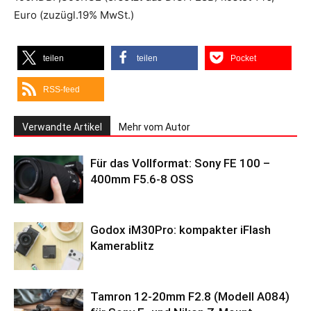
Euro (zuzügl.19% MwSt.)
teilen
teilen
Pocket
RSS-feed
Verwandte Artikel
Mehr vom Autor
Für das Vollformat: Sony FE 100 –
400mm F5.6-8 OSS
Godox iM30Pro: kompakter iFlash
Kamerablitz
Tamron 12-20mm F2.8 (Modell A084)