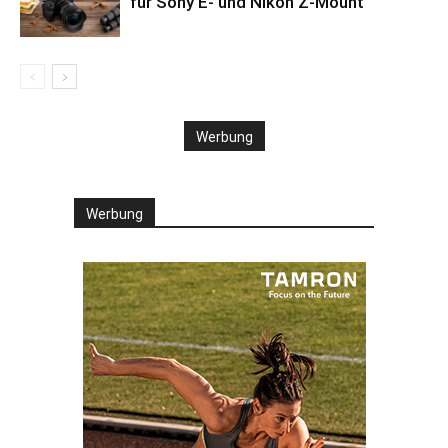
für Sony E- und Nikon Z-Mount
Werbung
Werbung