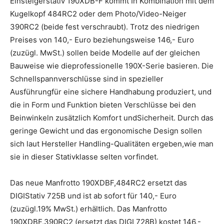
Einsteigerstativ 190XDB-F kommt In Kombination mit dem
Kugelkopf 484RC2 oder dem Photo/Video-Neiger
390RC2 (beide fest verschraubt). Trotz des niedrigen
Preises von 140,- Euro beziehungsweise 146,- Euro
(zuzügl. MwSt.) sollen beide Modelle auf der gleichen
Bauweise wie dieprofessionelle 190X-Serie basieren. Die
Schnellspannverschlüsse sind in spezieller
Ausführungfür eine sichere Handhabung produziert, und
die in Form und Funktion bieten Verschlüsse bei den
Beinwinkeln zusätzlich Komfort undSicherheit. Durch das
geringe Gewicht und das ergonomische Design sollen
sich laut Hersteller Handling-Qualitäten ergeben,wie man
sie in dieser Stativklasse selten vorfindet.
Das neue Manfrotto 190XDBF,484RC2 ersetzt das
DIGIStativ 725B und ist ab sofort für 140,- Euro
(zuzügl.19% MwSt.) erhältlich. Das Manfrotto
190XDBF,390RC2 (ersetzt das DIGI 728B) kostet 146,-