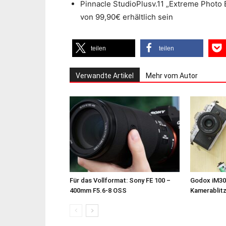
Pinnacle StudioPlusv.11 „Extreme Photo E
von 99,90€ erhältlich sein
teilen
teilen
Verwandte Artikel
Mehr vom Autor
Für das Vollformat: Sony FE 100 –
Godox iM30
400mm F5.6-8 OSS
Kamerablit