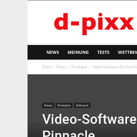
d-
pixx
NEWS
MEINUNG
TESTS
WETTBE
Start
News
Produkte
Video-Software für Foto-F
News
Produkte
Software
Video-Software
Pinnacle