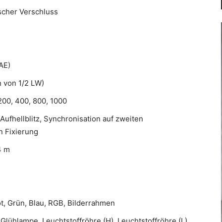
scher Verschluss
AE)
n von 1/2 LW)
 200, 400, 800, 1000
Aufhellblitz, Synchronisation auf zweiten
n Fixierung
4 m
ot, Grün, Blau, RGB, Bilderrahmen
 Glühlampe, Leuchtstoffröhre (H), Leuchtstoffröhre (L)