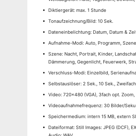
Diktiergerät: max. 1 Stunde
Tonaufzeichnung/Bild: 10 Sek.
Dateneinbelichtung: Datum, Datum & Zei
Aufnahme-Modi: Auto, Programm, Szene
Szene: Nacht, Portrait, Kinder, Landsch
Dämmerung, Gegenlicht, Feuerwerk, Str
Verschluss-Modi: Einzelbild, Serienauf
Selbstauslöser: 2 Sek., 10 Sek., Zweifa
Video: 720×480 (VGA), 3fach opt. Zoom, B
Videoaufnahmefrequenz: 30 Bilder/Seku
Speichermedium: intern 15 MB, extern S
Dateiformat: Still Images: JPEG (DCF), EX
Audio: WAV