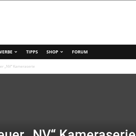
WERBE
TIPPS
SHOP
FORUM
er „NV“ Kameraserie
euer „NV“ Kameraserie