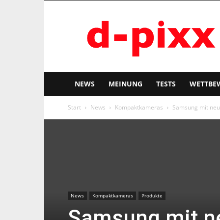
d-
pixx
NEWS
MEINUNG
TESTS
WETTBE
Start
News
Kompaktkameras
Samsung mit neu
News
Kompaktkameras
Produkte
Samsung mit n