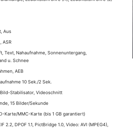
t, Aus
, ASR
aft, Text, Nahaufnahme, Sonnenuntergang,
and u. Schnee
nahmen, AEB
chaufnahme 10 Sek./2 Sek.
ild-Stabilisator, Videoschnitt
nde, 15 Bilder/Sekunde
D-Karte/MMC-Karte (bis 1 GB garantiert)
IF 2.2, DPOF 1.1, PictBridge 1.0, Video: AVI (MPEG4),