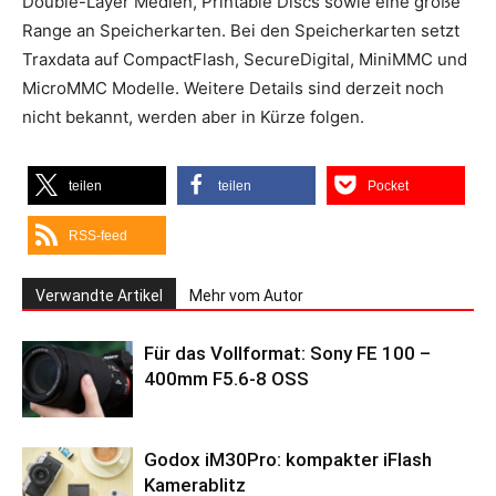
Double-Layer Medien, Printable Discs sowie eine große
Range an Speicherkarten. Bei den Speicherkarten setzt
Traxdata auf CompactFlash, SecureDigital, MiniMMC und
MicroMMC Modelle. Weitere Details sind derzeit noch
nicht bekannt, werden aber in Kürze folgen.
teilen
teilen
Pocket
RSS-feed
Verwandte Artikel
Mehr vom Autor
Für das Vollformat: Sony FE 100 –
400mm F5.6-8 OSS
Godox iM30Pro: kompakter iFlash
Kamerablitz