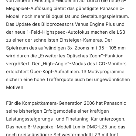
von anderen Einsteiger-Modellen ab. Durch die neue 5-
Megapixel-Auflösung bietet das günstigste Panasonic-
Modell noch mehr Bildqualität und Gestaltungsspielraum.
Das Update des Bildprozessors Venus Engine Plus und
der neue 1-Feld-Highspeed-Autofokus machen die LS3
zu einer der schnellsten Einsteiger-Kameras. Der
Spielraum des aufwändigen 3x-Zooms mit 35 – 105 mm
wird durch die „Erweitertes Optisches Zoom“-Funktion
vergrößert. Der „High-Angle“-Modus des LCD-Monitors
erleichtert Über-Kopf-Aufnahmen. 13 Motivprogramme
sichern eine hohe Trefferquote auch bei ungewöhnlichen
Motiven.
Für die Kompaktkamera-Generation 2006 hat Panasonic
seine bisherigen Erfolgsmodelle einer kräftigen
Leistungssteigerungs- und Finetuning-Kur unterzogen.
Das neue 6-Megapixel-Modell Lumix DMC-LZ5 und das
noch preisgünstigere Schwestermodell LZ3 mit fünf