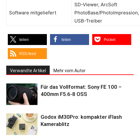
SD-Viewer, ArcSoft
Software mitgeliefert
PhotoBase/PhotoImpression,
USB-Treiber
teilen
teilen
Pocket
RSS-feed
Verwandte Artikel
Mehr vom Autor
Für das Vollformat: Sony FE 100 –
400mm F5.6-8 OSS
Godox iM30Pro: kompakter iFlash
Kamerablitz