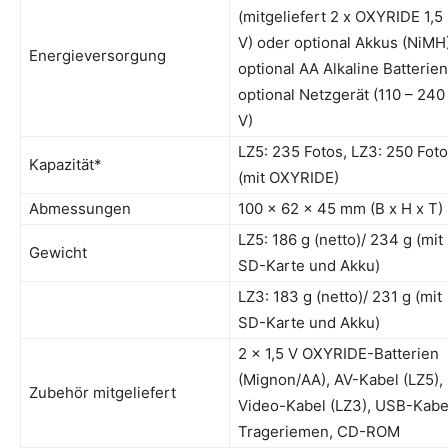
(mitgeliefert 2 x OXYRIDE 1,5
V) oder optional Akkus (NiMH)
Energieversorgung
optional AA Alkaline Batterien
optional Netzgerät (110 – 240
V)
LZ5: 235 Fotos, LZ3: 250 Fot
Kapazität*
(mit OXYRIDE)
Abmessungen
100 x 62 x 45 mm (B x H x T)
LZ5: 186 g (netto)/ 234 g (mit
Gewicht
SD-Karte und Akku)
LZ3: 183 g (netto)/ 231 g (mit
SD-Karte und Akku)
2 x 1,5 V OXYRIDE-Batterien
(Mignon/AA), AV-Kabel (LZ5),
Zubehör mitgeliefert
Video-Kabel (LZ3), USB-Kabe
Trageriemen, CD-ROM