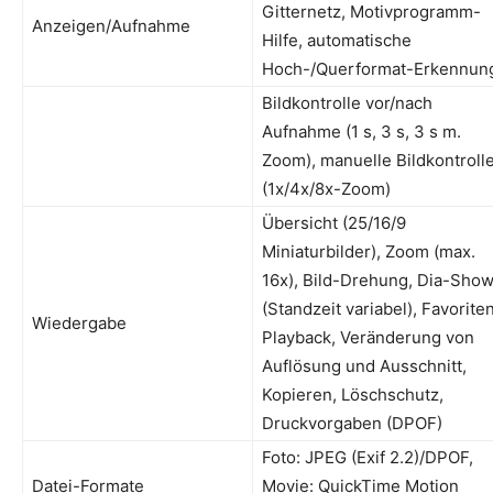
Gitternetz, Motivprogramm-
Anzeigen/Aufnahme
Hilfe, automatische
Hoch-/Querformat-Erkennun
Bildkontrolle vor/nach
Aufnahme (1 s, 3 s, 3 s m.
Zoom), manuelle Bildkontroll
(1x/4x/8x-Zoom)
Übersicht (25/16/9
Miniaturbilder), Zoom (max.
16x), Bild-Drehung, Dia-Sho
(Standzeit variabel), Favorite
Wiedergabe
Playback, Veränderung von
Auflösung und Ausschnitt,
Kopieren, Löschschutz,
Druckvor­gaben (DPOF)
Foto: JPEG (Exif 2.2)/DPOF,
Datei-Formate
Movie: QuickTime Motion