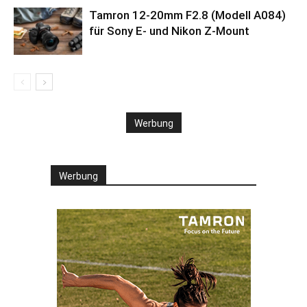
Tamron 12-20mm F2.8 (Modell A084)
für Sony E- und Nikon Z-Mount
Werbung
Werbung