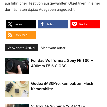
ausführlicher Test von ausgewählten Objektiven in einer
der nächsten d.pixx Ausgaben angedacht.
teilen
teilen
Pocket
RSS-feed
Verwandte Artikel
Mehr vom Autor
Für das Vollformat: Sony FE 100 –
400mm F5.6-8 OSS
Godox iM30Pro: kompakter iFlash
Kamerablitz
Viltrox AF 26 mm F/2.8 EVO –