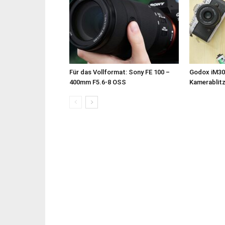
Für das Vollformat: Sony FE 100 –
Godox iM30
400mm F5.6-8 OSS
Kamerablit