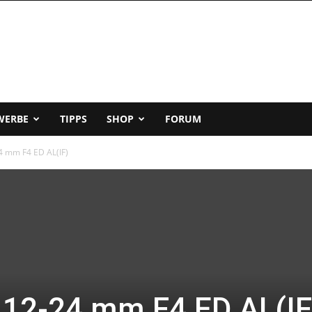
WERBE
TIPPS
SHOP
FORUM
4 mm F4 ED AL(IF)
12-24 mm F4 ED AL(IF