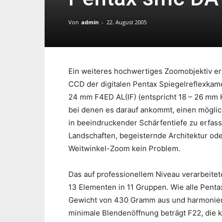
Von
admin
-
22. August 2005
Ein weiteres hochwertiges Zoomobjektiv erg
CCD der digitalen Pentax Spiegelreflexka
24 mm F4ED AL(IF) (entspricht 18 – 26 mm K
bei denen es darauf ankommt, einen möglic
in beeindruckender Schärfentiefe zu erfas
Landschaften, begeisternde Architektur od
Weitwinkel-Zoom kein Problem.
Das auf professionellem Niveau verarbeite
13 Elementen in 11 Gruppen. Wie alle Penta
Gewicht von 430 Gramm aus und harmoniert
minimale Blendenöffnung beträgt F22, die kl