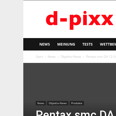
d-
pixx
NEWS
MEINUNG
TESTS
WETTBE
Start
News
Objektiv-News
Pentax smc DA 12-2
News
Objektiv-News
Produkte
Pentax smc DA 