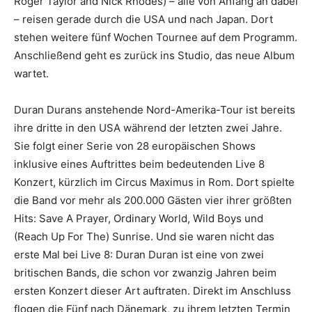
Roger Taylor and Nick Rhodes) – alle von Anfang an dabei
– reisen gerade durch die USA und nach Japan. Dort
stehen weitere fünf Wochen Tournee auf dem Programm.
Anschließend geht es zurück ins Studio, das neue Album
wartet.
Duran Durans anstehende Nord-Amerika-Tour ist bereits
ihre dritte in den USA während der letzten zwei Jahre.
Sie folgt einer Serie von 28 europä­ischen Shows
inklusive eines Auftrittes beim bedeutenden Live 8
Konzert, kürzlich im Circus Maximus in Rom. Dort spielte
die Band vor mehr als 200.000 Gästen vier ihrer größten
Hits: Save A Prayer, Ordinary World, Wild Boys und
(Reach Up For The) Sunrise. Und sie waren nicht das
erste Mal bei Live 8: Duran Duran ist eine von zwei
britischen Bands, die schon vor zwanzig Jahren beim
ersten Konzert dieser Art auftraten. Direkt im Anschluss
flogen die Fünf nach Dänemark, zu ihrem letzten Termin