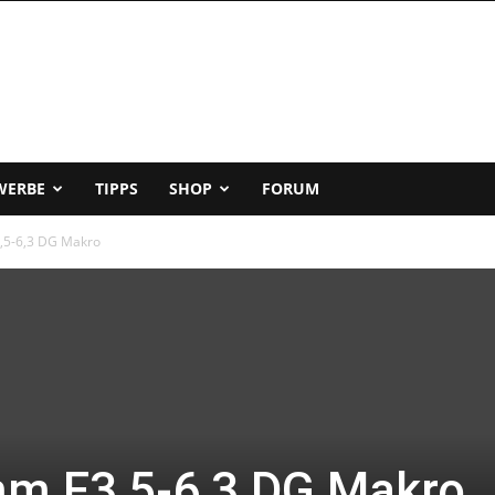
WERBE
TIPPS
SHOP
FORUM
,5-6,3 DG Makro
m F3,5-6,3 DG Makro