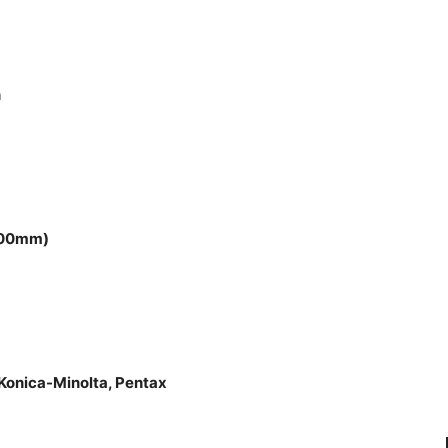
n
 300mm)
Konica-Minolta, Pentax