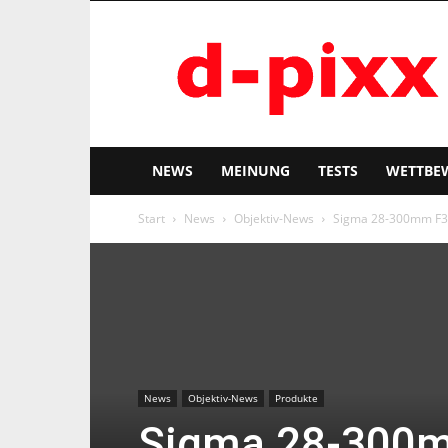
d-
pixx
NEWS
MEINUNG
TESTS
WETTBE
Start
News
Objektiv-News
Sigma 28-300mm F3
News
Objektiv-News
Produkte
Sigma 28-300m