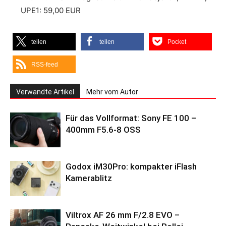
UPE1: 59,00 EUR
teilen
teilen
Pocket
RSS-feed
Verwandte Artikel
Mehr vom Autor
Für das Vollformat: Sony FE 100 –
400mm F5.6-8 OSS
Godox iM30Pro: kompakter iFlash
Kamerablitz
Viltrox AF 26 mm F/2.8 EVO –