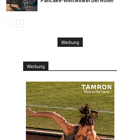
Pancake-Weitwinkel bei Rollei
Werbung
Werbung