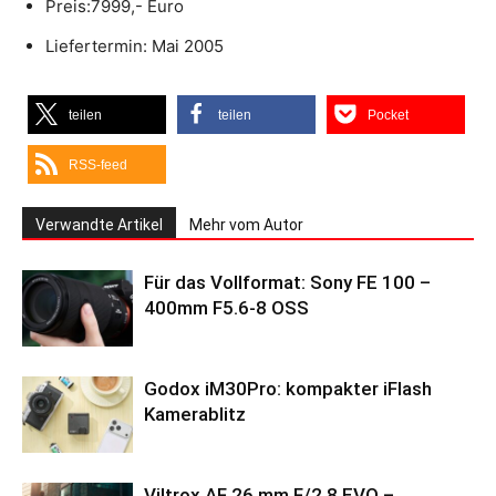
Preis:7999,- Euro
Liefertermin: Mai 2005
teilen
teilen
Pocket
RSS-feed
Verwandte Artikel
Mehr vom Autor
Für das Vollformat: Sony FE 100 –
400mm F5.6-8 OSS
Godox iM30Pro: kompakter iFlash
Kamerablitz
Viltrox AF 26 mm F/2.8 EVO –