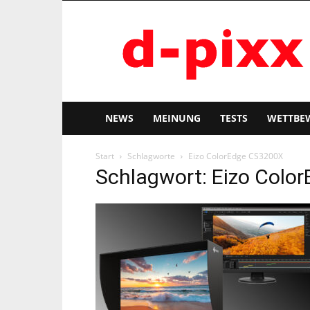
d-
pixx
NEWS
MEINUNG
TESTS
WETTBE
Start
Schlagworte
Eizo ColorEdge CS3200X
Schlagwort: Eizo Colo