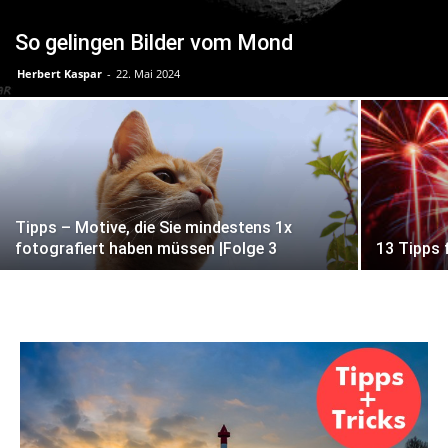
So gelingen Bilder vom Mond
Herbert Kaspar
-
22. Mai 2024
Tipps – Motive, die Sie mindestens 1x
fotografiert haben müssen |Folge 3
13 Tipps 