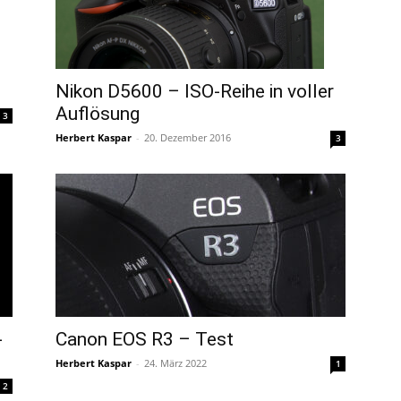
Nikon D5600 – ISO-Reihe in voller
Auflösung
3
Herbert Kaspar
-
20. Dezember 2016
3
-
Canon EOS R3 – Test
Herbert Kaspar
-
24. März 2022
1
2