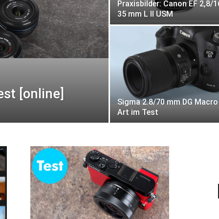
Praxisbilder: Canon EF 2,8/1
35 mm L II USM
t [online]
Sigma 2.8/70 mm DG Macro 
Art im Test