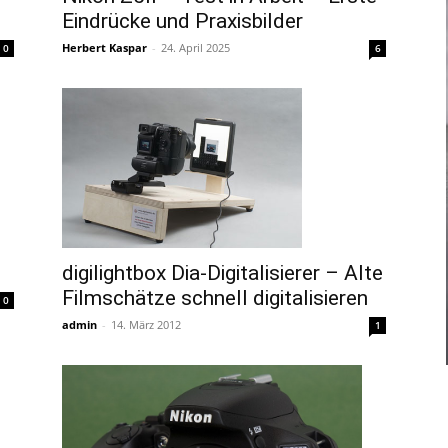
Eindrücke und Praxisbilder
Herbert Kaspar
-
24. April 2025
0
6
digilightbox Dia-Digitalisierer – Alte
Filmschätze schnell digitalisieren
0
admin
-
14. März 2012
1