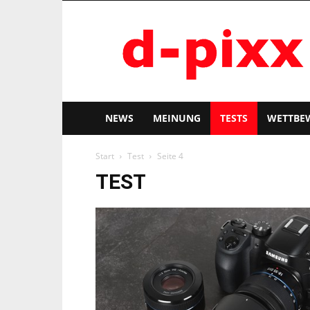
d-
pixx
NEWS
MEINUNG
TESTS
WETTBE
Start
Test
Seite 4
TEST