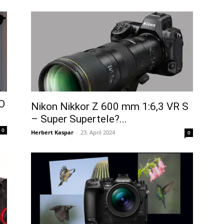
O
Nikon Nikkor Z 600 mm 1:6,3 VR S
– Super Supertele?...
0
Herbert Kaspar
-
23. April 2024
0